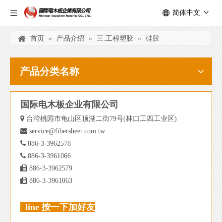
简体中文
首页
»
产品介绍
»
三.工程塑胶
»
硅胶
产品分类名称
国际电木板企业有限公司

台湾桃园市龟山区顶湖二街79号(林口工四工业区)

service@fibersheet.com.tw

886-3-3962578

886-3-3961066

886-3-3962579

886-3-3961063
line 按一下加好友