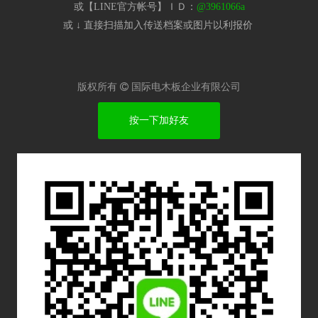
或【LINE官方帐号】ＩＤ：
@3961066a
或 ↓ 直接扫描加入传送档案或图片以利报价​
版权所有

国际电木板企业有限公司
按一下加好友