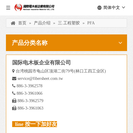
简体中文
首页
»
产品介绍
»
三.工程塑胶
»
PFA
产品分类名称
国际电木板企业有限公司

台湾桃园市龟山区顶湖二街79号(林口工四工业区)

service@fibersheet.com.tw

886-3-3962578

886-3-3961066

886-3-3962579

886-3-3961063
line 按一下加好友