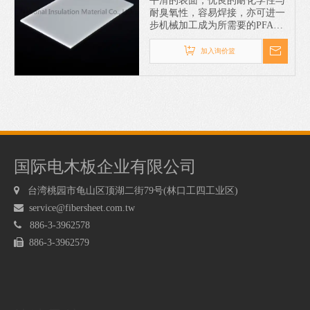
平滑的表面，优良的耐化学性与
耐臭氧性，容易焊接，亦可进一
步机械加工成为所需要的PFA加
工品,PFA用途: 广泛应用于电
气、电子、化工、航空、机械等
加入询价篮
工业部门及火箭、宇航等尖端科
学技术和国防工业等部门。
国际电木板企业有限公司

台湾桃园市龟山区顶湖二街79号(林口工四工业区)

service@fibersheet.com.tw

886-3-3962578

886-3-3962579