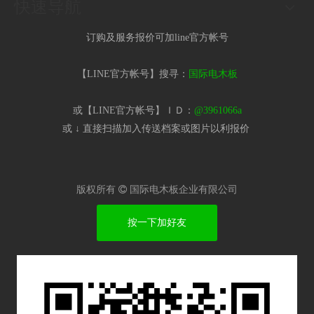
快速导航
订购及服务报价可加line官方帐号
【LINE官方帐号】搜寻：
国际电木板
或【LINE官方帐号】ＩＤ：
@3961066a
或 ↓ 直接扫描加入传送档案或图片以利报价​
版权所有

国际电木板企业有限公司
按一下加好友