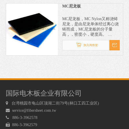
MC尼龙板
MC尼龙板，MC Nylon又称浇铸
尼龙，是由尼龙单体经过离心浇
铸而成，MC尼龙板的分子量
高，，密度小，硬度高。
MC尼龙板特性: :MC尼龙的摩擦
係数低，自润滑性能好、耐磨性
加入询价篮
佳、防腐、绝缘、寿命长，加工
快。
国际电木板企业有限公司

台湾桃园市龟山区顶湖二街79号(林口工四工业区)

service@fibersheet.com.tw

886-3-3962578

886-3-3962579