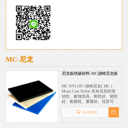
MC-尼龙
尼龙板绝缘材料-MC浇铸尼龙板
MC NYLON /浇铸尼龙( MC )
Mono Cast Nylon 具有优异的滑
动性、耐蚀性高、刚性好、韧性
好、耐磨耗、重量轻、优异可切
削性、尺寸稳定、吸收噪音和震
动
加入询价篮