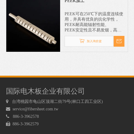
PEEK加工
徵，将其取代金属材料作为飞机
中的精密零件
PEEK可在250℃下的温度连续使
用，并具有优良的抗化学性，
PEEK耐高能辐射性能、
PEEK安定性且不易发烟，高性
能工程塑胶PEEK使其成为可取
代传统金属合金的超级工程塑
加入询价篮
胶。PEEK的主要应用在半导体
制程中的晶圆载具
国际电木板企业有限公司

台湾桃园市龟山区顶湖二街79号(林口工四工业区)

service@fibersheet.com.tw

886-3-3962578

886-3-3962579