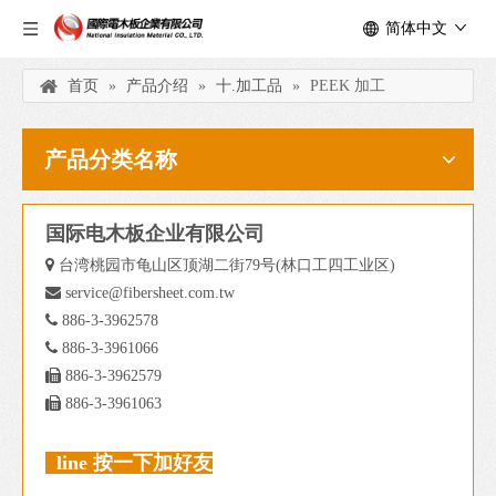
简体中文
首页
»
产品介绍
»
十.加工品
»
PEEK 加工
产品分类名称
国际电木板企业有限公司

台湾桃园市龟山区顶湖二街79号(林口工四工业区)

service@fibersheet.com.tw

886-3-3962578

886-3-3961066

886-3-3962579

886-3-3961063
line 按一下加好友