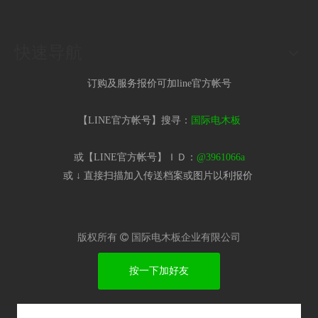
快速导航
订购及服务报价可加line官方帐号
【LINE官方帐号】搜寻：
国际电木板
或【LINE官方帐号】ＩＤ：
@3961066a
或 ↓ 直接扫描加入传送档案或图片以利报价​
版权所有

国际电木板企业有限公司
按一下加好友