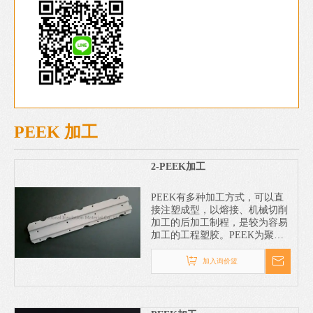
PEEK 加工
2-PEEK加工
PEEK有多种加工方式，可以直
接注塑成型，以熔接、机械切削
加工的后加工制程，是较为容易
加工的工程塑胶。PEEK为聚醚
醚酮，PEEK因为拥有卓越的耐
高温性，高温机械性质及耐化学
加入询价篮
品性受到业界注目。PEEK可算
是高级的热塑性高性能工程塑胶
中最着名的一种；PEEK耐水解
和阻燃性以及及其轻量化的特