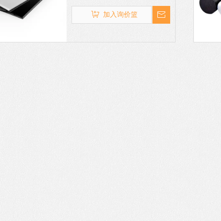
★POM塑钢板 用途:导轮、机械轴
承、电子零件等方面。POM 是一
加入询价篮
种坚硬但摩擦係数很低物质。但是
它很容易在酸的催化下发生聚合物
降解反应。POM 的均聚物和共聚
物都有通过封端引入的抗解聚的连
末端组