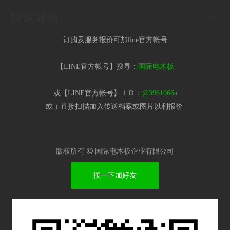
快速导航
订购及服务报价可加line官方帐号
【LINE官方帐号】搜寻：
国际电木板
或【LINE官方帐号】ＩＤ：
@3961066a
或 ↓ 直接扫描加入传送档案或图片以利报价​
版权所有

国际电木板企业有限公司
按一下加好友