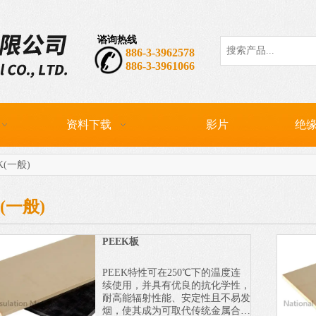
谘询热线
热门关键词：
CP
886-3-3962578
886-3-3961066
资料下载
影片
绝缘
K(一般)
(一般)
PEEK板
PEEK特性可在250℃下的温度连
续使用，并具有优良的抗化学性，
耐高能辐射性能、安定性且不易发
烟，使其成为可取代传统金属合金