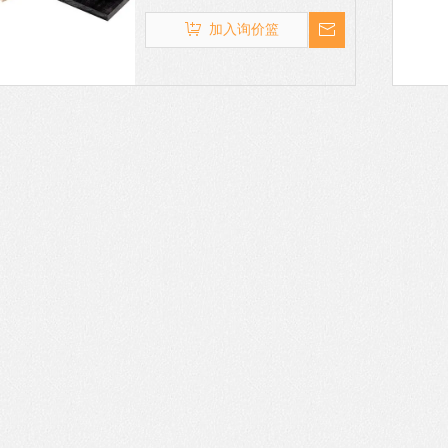
的超级工程塑胶。连续使用温度可
达 250℃,热变形温度更高达
加入询价篮
315℃,即使长期处于高温环境,依
然能保持优异的机械强度与尺寸稳
定性。