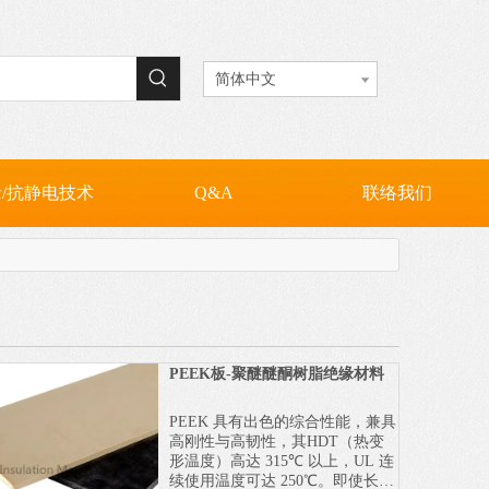
VC(耐高温PVC)
抗静电电木板
抗静电纤维板
PC板 / PC扩散板
简体中文
/抗静电技术
Q&A
联络我们
PEEK板-聚醚醚酮树脂绝缘材料
PEEK 具有出色的综合性能，兼具
高刚性与高韧性，其HDT（热变
形温度）高达 315℃ 以上，UL 连
续使用温度可达 250℃。即使长期