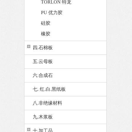
TORLON 特龙
PU 优力胶
硅胶
橡胶
四.石棉板
五.云母板
六.合成石
七. 红.白.黑纸板
八.非绝缘材料
九.木浆板
十.加工品