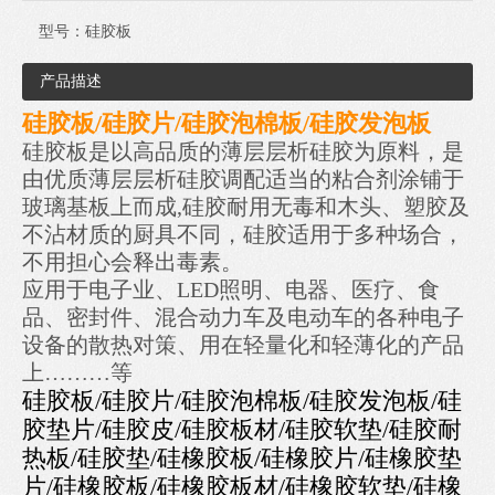
型号：
硅胶板
产品描述
硅胶板/
硅胶片/
硅胶泡棉板/硅胶发泡板
硅胶板是以高品质的薄层层析硅胶为原料，是
由优质薄层层析硅胶调配适当的粘合剂涂铺于
玻璃基板上而成,
硅胶耐用无毒
和
木头、塑胶及
不沾材质的厨具不同，硅胶适用于多种场合，
不用担心会释出毒素。
应用于电子业、LED照明、电器、医疗、食
品、密封件、混合动力车及电动车的各种电子
设备的散热对策、用在轻量化和轻薄化的产品
上………等
硅胶板/硅胶片/硅胶泡棉板/硅胶发泡板/硅
胶垫片/硅胶皮/硅胶板材/硅胶软垫/硅胶耐
热板/硅胶垫/硅橡胶板/硅橡胶片/硅橡胶垫
片/硅橡胶板/硅橡胶板材/硅橡胶软垫/硅橡