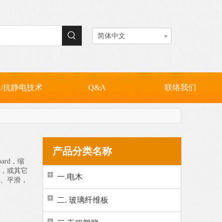
VC(耐高温PVC)
抗静电电木板
抗静电纤维板
PC板 / PC扩散板
简体中文
/抗静电技术
Q&A
联络我们
产品分类名称
oard，缩
脂，或其它
一.电木
、平滑，
二. 玻璃纤维板