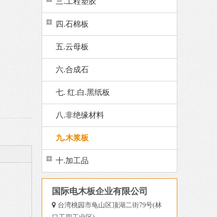
三.工程塑胶
四.石棉板
五.云母板
六.合成石
七. 红.白.黑纸板
八.非绝缘材料
九.木浆板
十.加工品
国际电木板企业有限公司

台湾桃园市龟山区顶湖二街79号(林