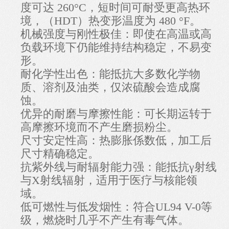
度可达 260°C，短时间可耐受更高热环
境，（HDT）热变形温度为 480 °F。
机械强度与刚性极佳：即使在高温或高
负载环境下仍能维持结构稳定，不易变
形。
耐化学性出色：能抵抗大多数化学物
质、溶剂及油类，仅浓硫酸会造成腐
蚀。
优异的耐磨与摩擦性能：可长期运转于
高摩擦环境而不产生磨损粉尘。
尺寸安定性高：热膨胀係数低，加工后
尺寸精确稳定。
抗紫外线与耐辐射能力强：能抵抗γ射线
与X射线辐射，适用于医疗与核能领
域。
低可燃性与低发烟性：符合UL94 V-0等
级，燃烧时几乎不产生有毒气体。