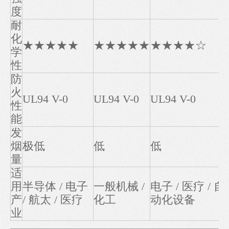
度
耐
化
★★★★★
★★★★★
★★★★☆
学
性
防
火
UL94 V-0
UL94 V-0
UL94 V-0
性
能
发
烟
极低
低
低
量
适
用
半导体 / 电子
一般机械 /
电子 / 医疗 / 自
产
/ 航太 / 医疗
化工
动化设备
业