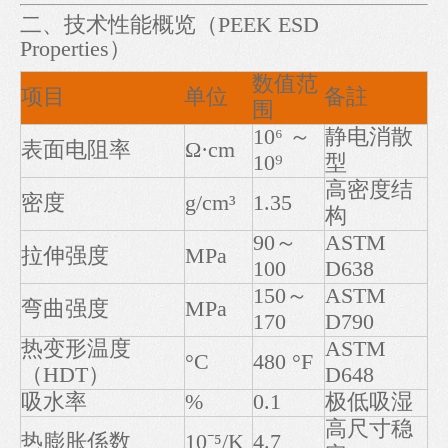
二、技术性能概览（PEEK ESD
Properties）
数值范
项目
单位
备註
围
10⁶ ～
静电消散
表面电阻率
Ω·cm
10⁹
型
高密度结
密度
g/cm³
1.35
构
90～
ASTM
拉伸强度
MPa
100
D638
150～
ASTM
弯曲强度
MPa
170
D790
热变形温度
ASTM
°C
480 °F
（HDT）
D648
吸水率
%
0.1
极低吸湿
高尺寸稳
热膨胀係数
10⁻⁵/K
4.7