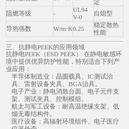
定
UL94
阻燃等级
-
自熄型
V-0
稳定散热
导热係数
W/m·K
0.25
性能
三、抗静电PEEK的应用领域
抗静电PEEK（ESD PEEK） 在静电敏感环
境中提供优异防护性能，特别适合下列产
业应用：
半导体制造业：晶圆载具、IC测试治
具、雷射设备夹具、BGA治具。
电子产业：静电消散台面、电子元件支
架、测试夹具、控制模组。
航太与军工设备：耐高温绝缘支架、低
烟无毒结构件。
医疗设备：高辐射环境组件、电子医疗
仪器外壳。