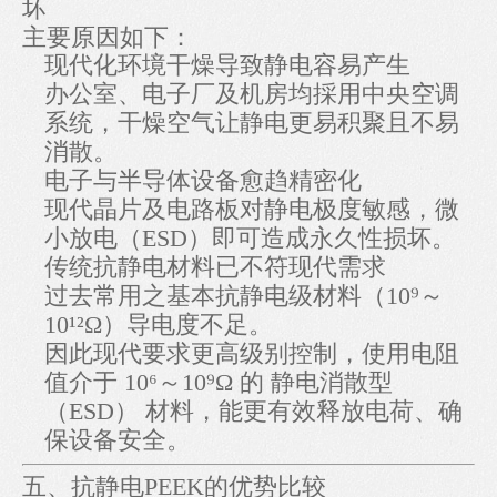
坏
主要原因如下：
现代化环境干燥导致静电容易产生
办公室、电子厂及机房均採用中央空调
系统，干燥空气让静电更易积聚且不易
消散。
电子与半导体设备愈趋精密化
现代晶片及电路板对静电极度敏感，微
小放电（ESD）即可造成永久性损坏。
传统抗静电材料已不符现代需求
过去常用之基本抗静电级材料（10⁹～
10¹²Ω）导电度不足。
因此现代要求更高级别控制，使用电阻
值介于 10⁶～10⁹Ω 的 静电消散型
（ESD） 材料，能更有效释放电荷、确
保设备安全。
五、抗静电PEEK的优势比较