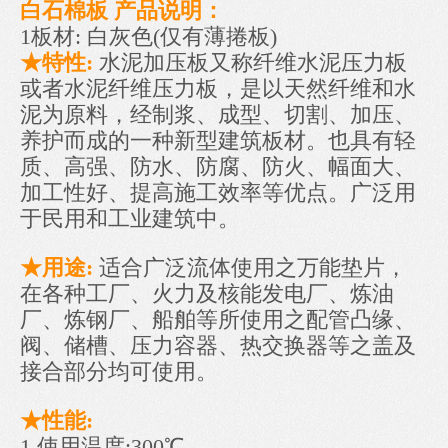
白石棉板
产品说明：
1板材: 白灰色(仅有薄捲板)
★特性:
水泥加压板又称纤维水泥压力板
或者水泥纤维压力板，是以天然纤维和水
泥为原料，经制浆、成型、切割、加压、
养护而成的一种新型建筑板材。也具有轻
质、高强、防水、防腐、防火、幅面大、
加工性好、提高施工效率等优点。广泛用
于民用和工业建筑中。
★用途:
适合广泛流体使用之万能垫片，
在各种工厂、火力及核能发电厂、炼油
厂、炼钢厂、船舶等所使用之配管凸缘、
阀、储槽、压力容器、热交换器等之盖及
接合部分均可使用。
★性能:
1.使用温度:300℃