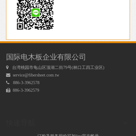
国际电木板企业有限公司

台湾桃园市龟山区顶湖二街79号(林口工四工业区)

service@fibersheet.com.tw

886-3-3962578

886-3-3962579
快速导航