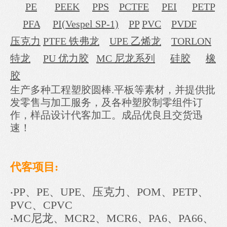
PE
PEEK
PPS
PCTFE
PEI
PETP
PFA
PI(Vespel SP-1)
PP
PVC
PVDF
压克力
PTFE 铁弗龙
UPE 乙烯龙
TORLON
特龙
PU 优力胶
MC 尼龙系列
硅胶
橡
胶
生产多种工程塑胶圆棒.平板等素材，并提供批
发零售与加工服务，及各种塑胶制零组件订
作，样品设计代客加工。成品优良且交货迅
速！
代客项目:
‧PP、PE、UPE、压克力、POM、PETP、
PVC、CPVC
‧MC尼龙、MCR2、MCR6、PA6、PA66、