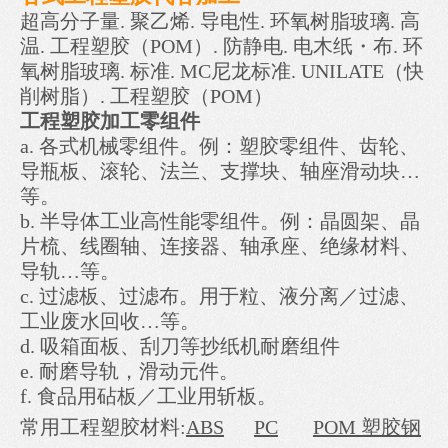
超高分子量. 聚乙烯. 导电性. 环氧树脂玻璃. 高
温. 工程塑胶（POM）. 防静电. 电木纸・布. 环
氧树脂玻璃. 标准. MC尼龙标准. UNILATE（快
削树脂）. 工程塑胶（POM）
工程塑胶加工零组件
a. 各式机械零组件。例：塑胶零组件、齿轮、
导瓶板、滚轮、法兰、支撑块、轴座滑动块…
等。
b. 半导体工业高性能零组件。例：晶圆架、晶
片梳、线圈轴、连接器、轴承座、绝缘材料、
导轨…等。
c. 过滤板、过滤布。用于粒、液分离／过滤、
工业废水回收…等。
d. 吸箱面板、刮刀等抄纸机耐磨组件
e. 耐磨导轨，滑动元件。
f. 食品用砧板／工业用斩板。
常用工程塑胶材料:
ABS
PC
POM 塑胶钢