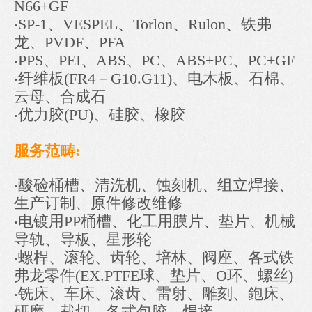
N66+GF
‧SP-1、VESPEL、Torlon、Rulon、铁弗
龙、PVDF、PFA
‧PPS、PEI、ABS、PC、ABS+PC、PC+GF
‧纤维板(FR4－G10.G11)、电木板、石棉、
云母、合成石
‧优力胶(PU)、硅胶、橡胶
服务范畴:
‧酸硷桶槽、清洗机、蚀刻机、组立焊接、
生产订制、原件修改维修
‧电镀用PP桶槽、化工用膜片、垫片、机械
导轨、导板、星形轮
‧螺桿、滚轮、齿轮、培林、阀座、各式铁
弗龙零件(EX.PTFE球、垫片、O环、螺丝)
‧铣床、车床、滚齿、雷射、雕刻、鉋床、
研磨、裁切、各式包胶、焊接