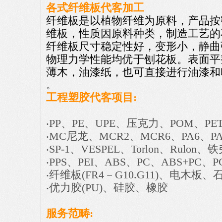
各式
纤维板
代客加工
纤维板是以植物纤维为原料，产品按
维板，性质因原料种类，制造工艺的
纤维板尺寸稳定性好，变形小，静曲
物理力学性能均优于刨花板。表面平
薄木，油漆纸，也可直接进行油漆和
。
工程塑胶代客项目
:
‧PP、PE、UPE、压克力、POM、PET
‧MC尼龙、MCR2、MCR6、PA6、PA
‧SP-1、VESPEL、Torlon、Rulon
‧PPS、PEI、ABS、PC、ABS+PC、P
‧纤维板(FR4－G10.G11)、电木
‧优力胶(PU)、硅胶、橡胶
服务范畴: