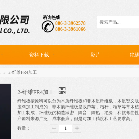
谘询热线
热门关键词：
CP
886-3-3962578
886-3-3961066
资料下载
影片
绝缘
工
»
2-纤维FR4加工
2-纤维FR4加工
纤维板按原料可以分为木质纤维板和非木质纤维板，木质贤文版
废料加工制成的，非木质纤维板是以芦苇，秸秆，稻草等草木植
加工制成，纤维板的构造緻密，隔音，隔热，绝缘，和抗弯曲性
产原料来源广泛，成本低廉，但是对加工精度和工艺要求高。
数量：