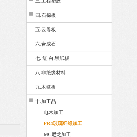
三.工程塑胶
四.石棉板
五.云母板
六.合成石
七. 红.白.黑纸板
八.非绝缘材料
九.木浆板
十.加工品
电木加工
FR4玻璃纤维加工
MC尼龙加工