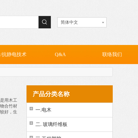
VC(耐高温PVC)
抗静电电木板
抗静电纤维板
PC板 / PC扩散板
简体中文
/抗静电技术
Q&A
联络我们
产品分类名称
是用木工
物合竹材
一.电木
较好，生
二. 玻璃纤维板