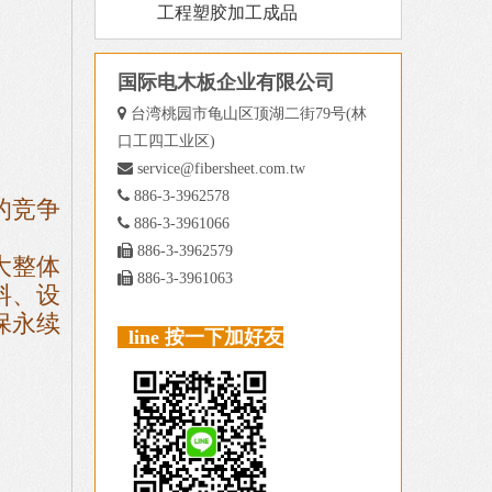
工程塑胶加工成品
国际电木板企业有限公司

台湾桃园市龟山区顶湖二街79号(林
口工四工业区)

service@fibersheet.com.tw

886-3-3962578
的竞争

886-3-3961066

886-3-3962579
大整体

886-3-3961063
料、设
保永续
line 按一下加好友