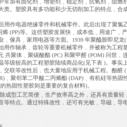
中常加有固化剂﹑增塑剂﹑稳定剂﹑抗氧剂﹑阻燃
大类。塑胶具有多功能和少无切削加工的特点﹐合
品﹐后用作电器绝缘零件和机械零件。此后出现了聚氯
S)和聚丙烯 (PP)等。这些塑胶发展快﹑成本低﹑用途广﹑
傢具﹑家用电器等方面。1939 年聚醯胺即尼龙(P
始用作轴承﹑齿轮等重要机械零件﹐并被称为工程
 共聚体﹑聚碳酸酯 (PC) 和聚甲醛 (POM) 问世
等级较高的工程塑胶陆续商品化(见下表 )。事实
交联等改性后﹐也大量地应用于机械工程。酚醛 (P
(PUR)﹑聚邻苯二甲酸二丙烯酯 (DAP)﹑有机硅等热固
强的热固性塑胶则是重要的复合材料)。
胶除成型工艺简便﹑生产效率高之外﹐还具有质量轻
音等特点。通过特殊改性﹐还可有光敏﹑导磁﹑导
积层板