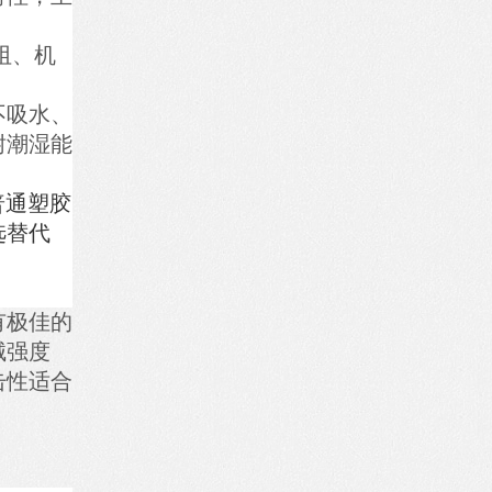
阻、机
不吸水、
耐潮湿能
普通塑胶
选替代
有极佳的
械强度
击性适合