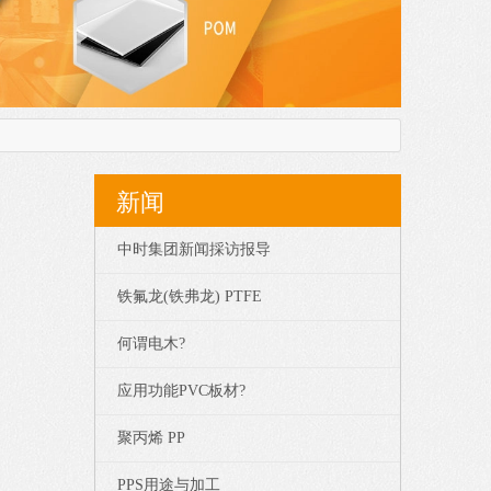
新闻
中时集团新闻採访报导
铁氟龙(铁弗龙) PTFE
何谓电木?
应用功能PVC板材?
聚丙烯 PP
PPS用途与加工