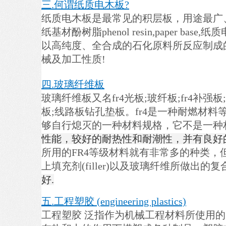
三.何谓纸质电木板?
纸质电木板是最常见的积层板，用途最广
纸基材酚树脂phenol resin,paper base,
纸质
以高纯度、全合成的石化原料所反应制成
械及加工性质!
四.
玻璃纤维板
玻璃纤维板又名
fr4光板;玻纤板;fr4补强板
板;线路板钻孔垫板。fr4是一种耐燃材
够自行熄灭的一种材料规格，它不是一种
性能，较好的耐热性和耐潮性，并有良好
所用的FR4等级材料就有非常多的种类，但是多
上填充剂(filler)以及玻璃纤维所做出的复
好.
五.工程塑胶 (engineering plastics)
工程塑胶
泛指作为机械工程材料所使用的