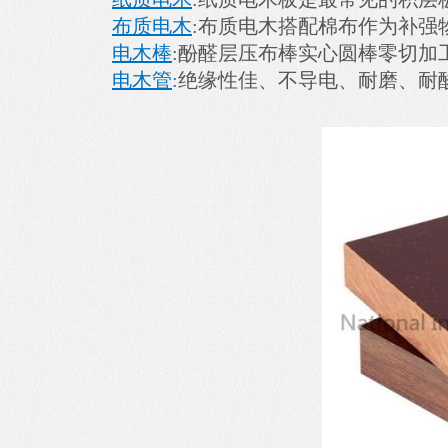
布质电木
:布质电木搭配棉布作为补强
电木棒
:酚醛层压布棒实心圆棒零切加
电木管
:
绝缘性佳、不导电、耐磨、耐