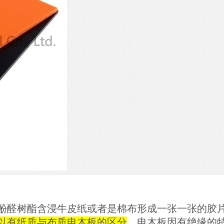
酚醛树酯含浸牛皮纸或者是棉布形成一张一张的胶
以有纸质与布质电木板的区分
。电木板因有绝缘的