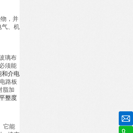
强物，并
电气、机
环氧玻璃布
必须能
能和介电
电路板
氧树脂加
,平整度
。它能