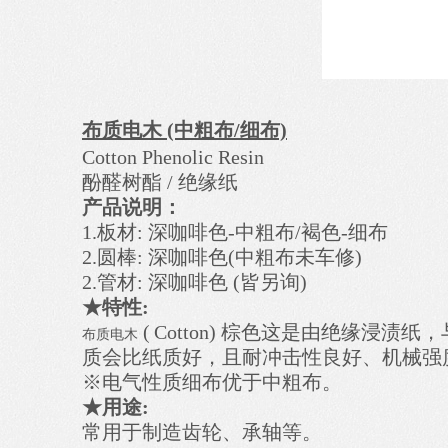
布质电木 (中粗布/细布)
Cotton Phenolic Resin
酚醛树酯 / 绝缘纸
产品说明：
1.板材: 深咖啡色-中粗布/褐色-细布
2.圆棒: 深咖啡色(中粗布未车修)
2.管材: 深咖啡色 (皆另询)
★特性:
(
Cotton) 棕色这是由绝缘浸渍纸
布质电木
质会比纸质好，且耐冲击性良好、机械强
※电气性质细布优于中粗布。
★用途:
常用于制造齿轮、承轴等。