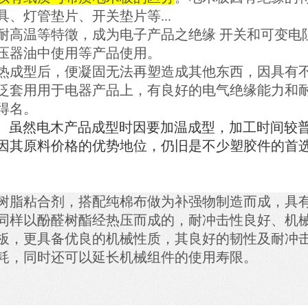
、灯管垫片、开关垫片等...
耐高温等特徵，成为电子产品之绝缘 开关和可变电
压器油中使用等产品使用。
热成型后，便凝固无法再塑造成其他东西，因具有
泛套用用于电器产品上，有良好的电气绝缘能力和
得名。
%。虽然电木产品成型时因要加温成型，加工时间较
因其原料价格的优势地位，仍旧是不少塑胶件的首
树脂粘合剂，搭配纯棉布做为补强物制造而成，具
同样以酚醛树酯经热压而成的，耐冲击性良好、机
板，更具备优良的机械性质，其良好的韧性及耐冲
耗，同时还可以延长机械组件的使用寿限。