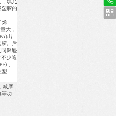
剂﹑填充
成塑胶的
乙烯
产量大﹐
A)出
塑胶。后
﹐连同聚醯
上不少通
F)﹑
性塑
﹑减摩
电等功