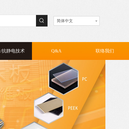
VC(耐高温PVC)
抗静电电木板
抗静电纤维板
PC板 / PC扩散板
简体中文
/抗静电技术
Q&A
联络我们