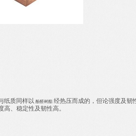
，与纸质同样以
经热压而成的，但论强度及韧
酚醛树酯
度高、稳定性及韧性高。