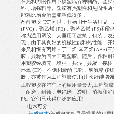
在热和力的作用下模塑成各种制品。塑胶
料﹑增强料等。塑胶有热塑性和热固性两
能耗比冶金所需能耗低得多﹐
酚醛塑胶 (PF)问世﹐开始用于生活用
(PVC)﹑聚乙烯 (PE)﹑聚苯乙烯 (P
称为通用塑胶﹐大量用于建筑﹑包装﹑农业﹑
现﹐由于其良好的机械性能和热性能﹐开
来又相继有丙烯－丁二烯-苯乙烯(ABS)三元
胺﹐共称为四大工程塑胶。随后﹐各种耐温
用塑胶经填充﹑增强﹑共混﹑共聚﹑接枝﹑
环氧 (EP)﹑不饱和聚酯 (UP)﹑聚氨酯 
胶﹐亦被作为工程塑胶使用(用长纤维增
工程塑胶在汽车上的应用量最大,工程塑
﹑耐磨﹑耐蚀﹑电绝缘﹑透明﹑消振和消
能。它们已获得广泛的应用!
一.电木可分:
纸质电木
:纸质电木板是最常见的